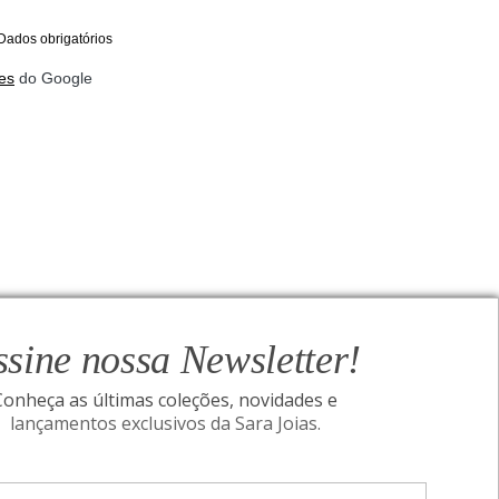
Dados obrigatórios
es
do Google
ssine nossa Newsletter!
Conheça as últimas coleções, novidades e
lançamentos exclusivos da Sara Joias.
ONAL
SIGA-NOS
Assine nossa Newsletter!
I