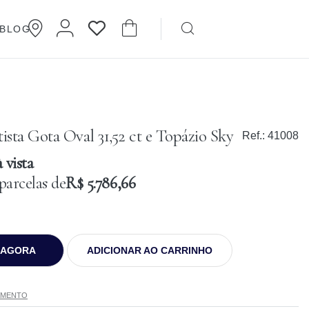
BLOG
Brincos
Cartier
sta Gota Oval 31,52 ct e Topázio Sky
Ref.:
41008
 vista
parcelas de
R$ 5.786,66
 AGORA
ADICIONAR AO CARRINHO
AMENTO