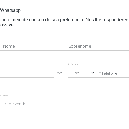
Whatsapp
dique o meio de contato de sua preferência. Nós lhe respondere
ossível.
Nome
Sobrenome
Código
e/ou
*Telefone
de venda