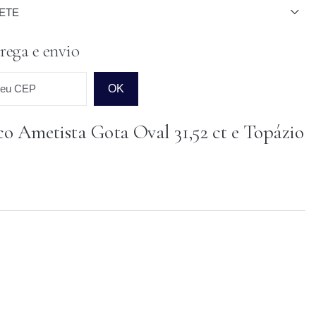
ETE
rega e envio
seu CEP
OK
co Ametista Gota Oval 31,52 ct e Topázio
o para o CEP