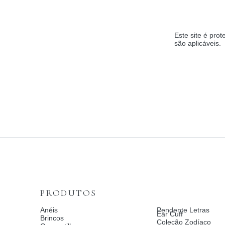
Este site é pr
são aplicáveis.
PRODUTOS
Anéis
Pendente Letras
Ear Cuff
Brincos
Coleção Zodíaco