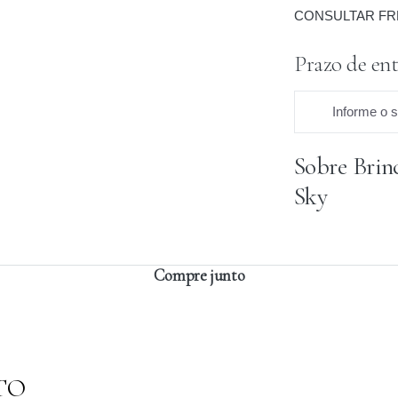
CONSULTAR FR
Prazo de ent
Informe o 
Sobre Brin
Praz
Sky
Compre junto
TO