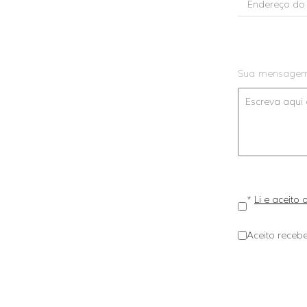
Sua mensage
*
Li e aceito
Aceito recebe