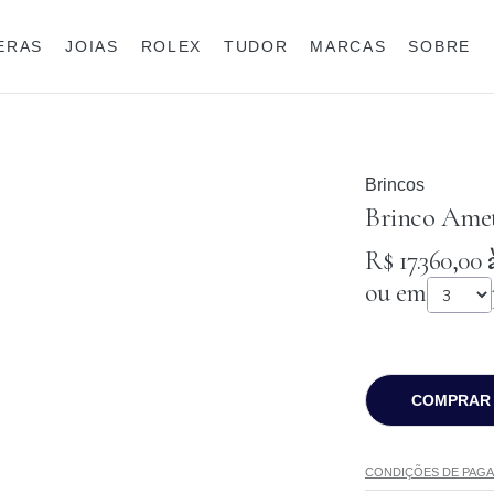
IERAS
JOIAS
ROLEX
TUDOR
MARCAS
SOBRE
Anéis
Joias para eles
Rolex
Brincos
Brinco Ameti
R$ 17.360,00
à
ou em
COMPRAR
CONDIÇÕES DE PAG