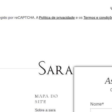
*
otegido por reCAPTCHA. A
Política de privacidade
e os
Termos e condiçõ
A
MAPA DO
INSTITUCI
SITE
Nome*
Fale Conosco
Relógios BVLGAR
Sobre a sara