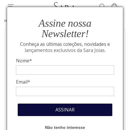
Assine nossa
HOME
/
COLEÇÃO NATUREZA
/
JOIAS COLEÇÃO NATUREZA
Newsletter!
Conheça as últimas coleções, novidades e
lançamentos exclusivos da Sara Joias.
Nome*
Email*
ASSINAR
Não tenho interesse