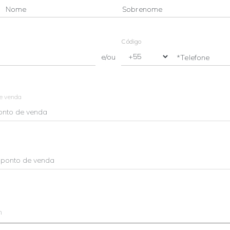
Nome
Sobrenome
Código
e/ou
*Telefone
de venda
m