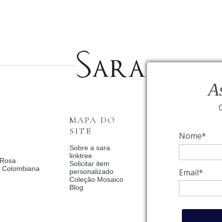
A
MAPA DO
INSTITUCI
SITE
Nome*
Fale Conosco
Relógios BVLGAR
Sobre a sara
Coleção Solar
linktree
 Rosa
Condições de priv
Solicitar item
a Colombiana
Catalogo Dia Dos 
Email*
personalizado
2025
Coleção Mosaico
Política de Privac
Blog
Termos de uso
Trocas e Devoluç
Meus pedidos
Meu cadastro