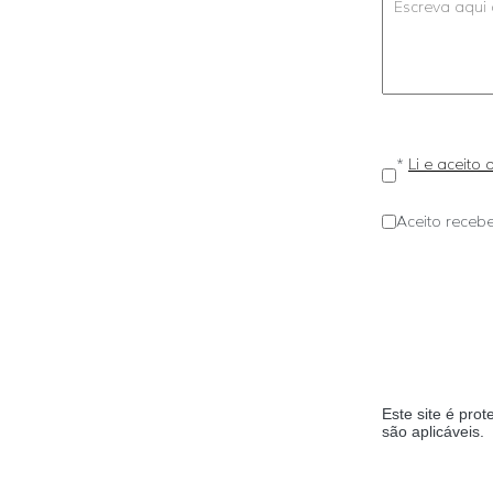
*
Li e aceito
Aceito recebe
Este site é pr
são aplicáveis.