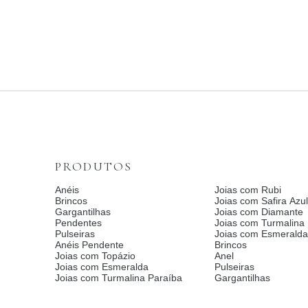
PRODUTOS
Anéis
Joias com Rubi
Brincos
Joias com Safira Azul
Gargantilhas
Joias com Diamante
Pendentes
Joias com Turmalina
Pulseiras
Joias com Esmerald
Anéis Pendente
Brincos
Joias com Topázio
Anel
Joias com Esmeralda
Pulseiras
Joias com Turmalina Paraíba
Gargantilhas