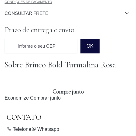
CONDIÇÕES DE PAGAMENTO
CONSULTAR FRETE
Prazo de entrega e envio
Informe o seu CEP
OK
Sobre Brinco Bold Turmalina Rosa
Prazo para o CEP
Compre junto
Economize
Comprar junto
CONTATO
Telefone
Whatsapp