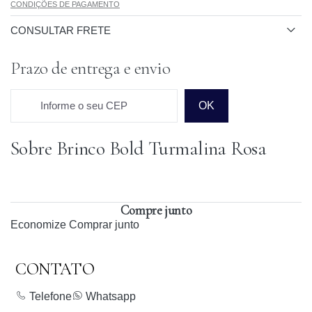
CONDIÇÕES DE PAGAMENTO
CONSULTAR FRETE
Prazo de entrega e envio
Informe o seu CEP
OK
Sobre Brinco Bold Turmalina Rosa
Prazo para o CEP
Compre junto
Economize
Comprar junto
CONTATO
Telefone
Whatsapp