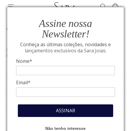
Assine nossa
CONTATO
Newsletter!
Telefone
Whatsapp
Conheça as últimas coleções, novidades e
lançamentos exclusivos da Sara Joias.
Por favor, indique o meio de contato de sua preferência.
Nós lhe responderemos o mais rapidamente possível.
Nome*
Email*
Nome
Sobrenome
ASSINAR
*E-mail
Não tenho interesse