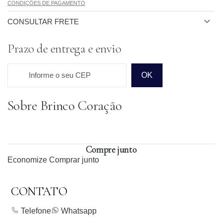
CONDIÇÕES DE PAGAMENTO
CONSULTAR FRETE
Prazo de entrega e envio
Informe o seu CEP
OK
Sobre Brinco Coração
Prazo para o CEP
Compre junto
Economize
Comprar junto
CONTATO
Telefone
Whatsapp