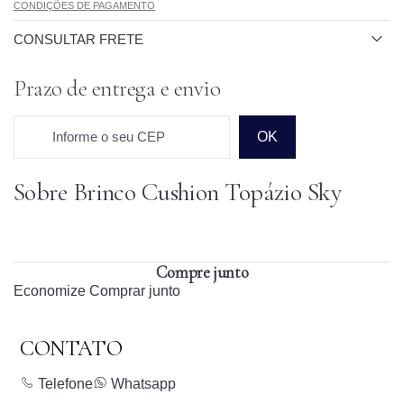
CONDIÇÕES DE PAGAMENTO
CONSULTAR FRETE
Prazo de entrega e envio
Informe o seu CEP
OK
Sobre Brinco Cushion Topázio Sky
Prazo para o CEP
Compre junto
Economize
Comprar junto
CONTATO
Telefone
Whatsapp