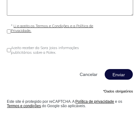
*
Li e aceito os Termos e Condições e a Política de
Privacidade.
Aceito receber da Sara Joias informações
publicitárias sobre a Rolex.
Enviar
*Dados obrigatórios
Este site é protegido por reCAPTCHA. A
Política de privacidade
e os
Termos e condições
do Google são aplicáveis.