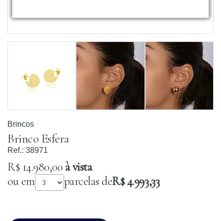
Brincos
Brinco Esfera
Ref.:
38971
R$ 14.980,00
à vista
ou em
parcelas de
R$ 4.993,33