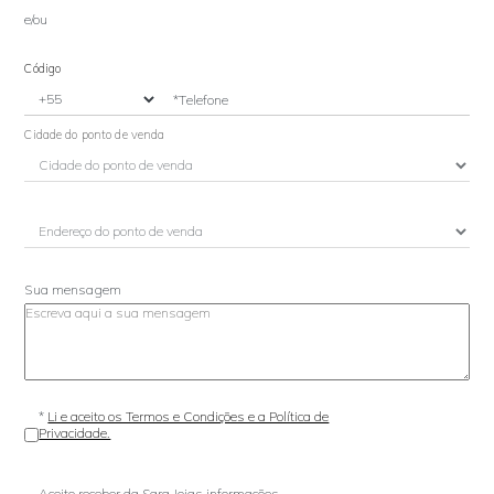
e/ou
Código
*Telefone
Cidade do ponto de venda
Sua mensagem
*
Li e aceito os Termos e Condições e a Política de
Privacidade.
Aceito receber da Sara Joias informações