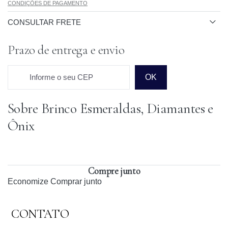
CONDIÇÕES DE PAGAMENTO
CONSULTAR FRETE
Prazo de entrega e envio
Informe o seu CEP
OK
Sobre Brinco Esmeraldas, Diamantes e
Prazo para o CEP
Ônix
Compre junto
Economize
Comprar junto
CONTATO