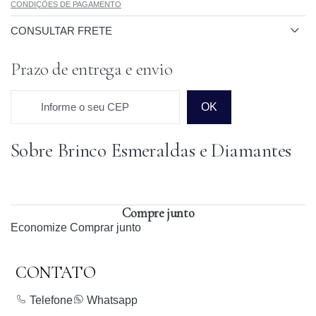
CONDIÇÕES DE PAGAMENTO
CONSULTAR FRETE
Prazo de entrega e envio
Informe o seu CEP
OK
Sobre Brinco Esmeraldas e Diamantes
Prazo para o CEP
Compre junto
Economize
Comprar junto
CONTATO
Telefone
Whatsapp