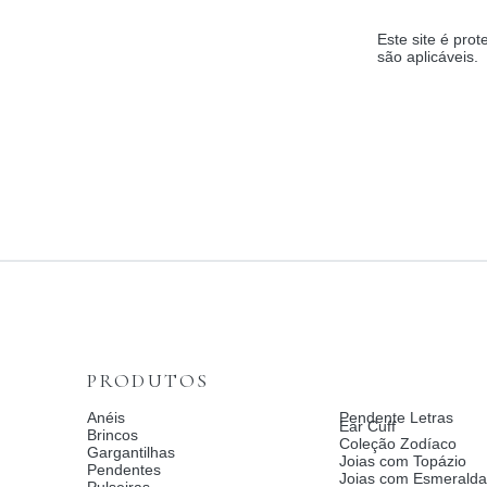
Este site é pr
são aplicáveis.
PRODUTOS
Anéis
Pendente Letras
Ear Cuff
Brincos
Coleção Zodíaco
Gargantilhas
Joias com Topázio
Pendentes
Joias com Esmeralda