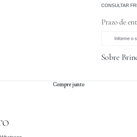
CONSULTAR FR
Prazo de ent
Informe o 
Sobre Brin
Praz
Compre junto
TO