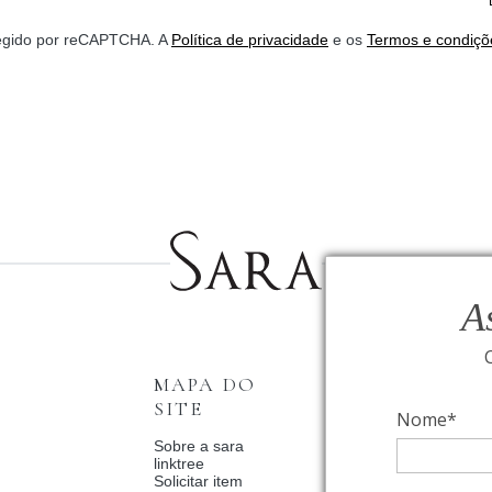
*
otegido por reCAPTCHA. A
Política de privacidade
e os
Termos e condiçõ
A
MAPA DO
INSTITUCI
SITE
Nome*
Fale Conosco
Relógios BVLGAR
Sobre a sara
Coleção Solar
linktree
Condições de priv
Solicitar item