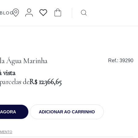
BLOG
Brincos
Cartier
ela Água Marinha
Ref.:
39290
 vista
parcelas de
R$ 12.366,65
 AGORA
ADICIONAR AO CARRINHO
AMENTO