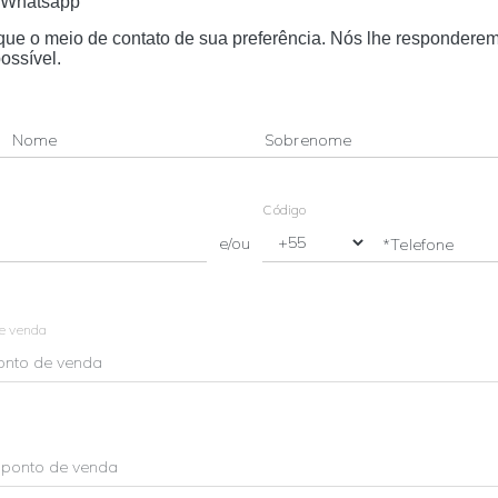
Whatsapp
dique o meio de contato de sua preferência. Nós lhe respondere
ossível.
Nome
Sobrenome
Código
e/ou
*Telefone
de venda