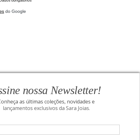
Dados obrigatórios
es
do Google
ssine nossa Newsletter!
Conheça as últimas coleções, novidades e
lançamentos exclusivos da Sara Joias.
ONAL
SIGA-NOS
Assine nossa Newsletter!
I
Conheça as últimas coleções, novidades e
acidade