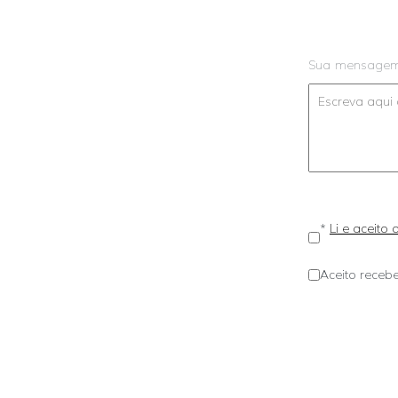
Sua mensage
*
Li e aceito
Aceito recebe