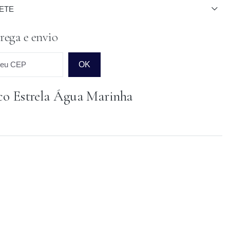
ETE
rega e envio
seu CEP
OK
co Estrela Água Marinha
o para o CEP