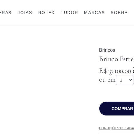
IERAS
JOIAS
ROLEX
TUDOR
MARCAS
SOBRE
Anéis
Joias para eles
Rolex
Brincos
Brinco Estr
R$ 37.100,00
à
ou em
COMPRAR
CONDIÇÕES DE PAG