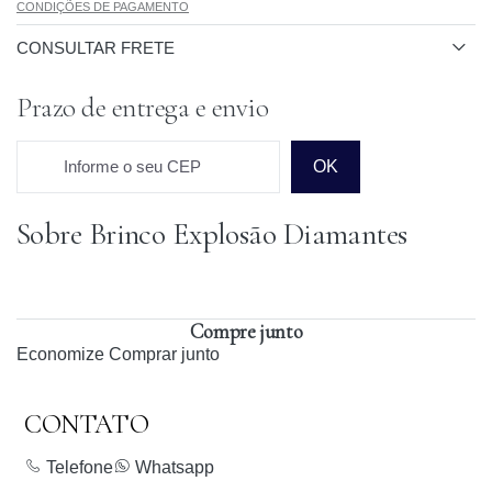
CONDIÇÕES DE PAGAMENTO
CONSULTAR FRETE
Prazo de entrega e envio
Informe o seu CEP
OK
Sobre Brinco Explosão Diamantes
Prazo para o CEP
Compre junto
Economize
Comprar junto
CONTATO
Telefone
Whatsapp