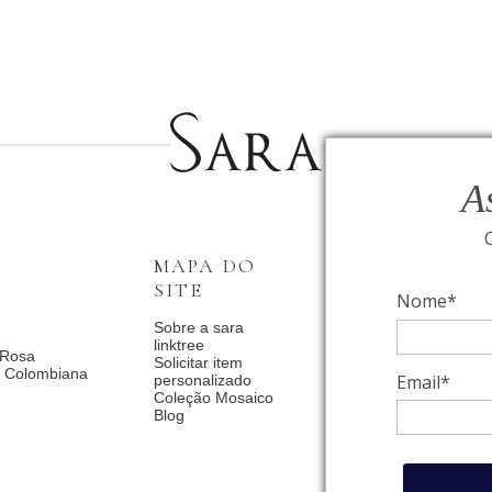
A
MAPA DO
INSTITUCI
SITE
Nome*
Fale Conosco
Relógios BVLGAR
Sobre a sara
Coleção Solar
linktree
 Rosa
Condições de priv
Solicitar item
a Colombiana
Catalogo Dia Dos 
Email*
personalizado
2025
Coleção Mosaico
Política de Privac
Blog
Termos de uso
Trocas e Devoluç
Meus pedidos
Meu cadastro