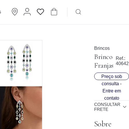
G
Brincos
Cartier
Brincos
Brinco
Ref.:
Franjas
40642
Preço sob
consulta -
Entre em
contato
CONSULTAR
FRETE
Sobre