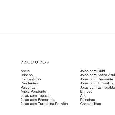
PRODUTOS
Anéis
Joias com Rubi
Brincos
Joias com Safira Azul
Gargantilhas
Joias com Diamante
Pendentes
Joias com Turmalina
Pulseiras
Joias com Esmerald
Anéis Pendente
Brincos
Joias com Topázio
Anel
Joias com Esmeralda
Pulseiras
Joias com Turmalina Paraíba
Gargantilhas