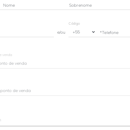
Nome
Sobrenome
Código
e/ou
*Telefone
de venda
m