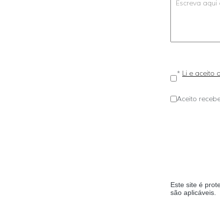
*
Li e aceito
Aceito recebe
Este site é pr
são aplicáveis.