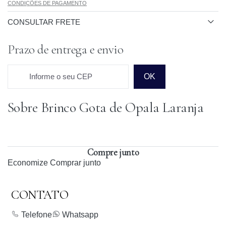
CONDIÇÕES DE PAGAMENTO
CONSULTAR FRETE
Prazo de entrega e envio
Informe o seu CEP
OK
Sobre Brinco Gota de Opala Laranja
Prazo para o CEP
Compre junto
Economize
Comprar junto
CONTATO
Telefone
Whatsapp