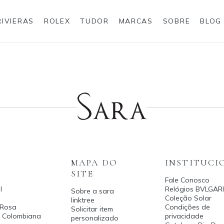
RIVIERAS
ROLEX
TUDOR
MARCAS
SOBRE
BLOG
Anéis
Rolex
MAPA DO
INSTITUCI
SITE
Fale Conosco
l
Relógios BVLGARI
Sobre a sara
Coleção Solar
linktree
 Rosa
Condições de
Solicitar item
a Colombiana
privacidade
personalizado