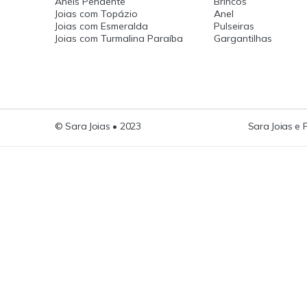
Anéis Pendente
Brincos
Joias com Topázio
Anel
Joias com Esmeralda
Pulseiras
Joias com Turmalina Paraíba
Gargantilhas
© Sara Joias • 2023
Sara Joias e 