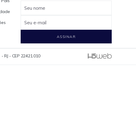
 Pais
Seu nome
cidade
ões
Seu e-mail
ASSINAR
 - RJ - CEP 22421.010