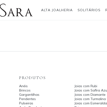
ALTA JOALHERIA
SOLITÁRIOS
Rolex
Anéis
Pulseiras
Brincos
Gargantilhas
Brincos
Anel
Breitling
Bvlgari
Gargantilhas
Pendentes
Cartier
Hublot
Pulseiras
Anéis Pendente
IWC Schaffhausen
Jaeger-LeCoultre
Montblanc
Panerai
Tudor
TAG Heuer
PRODUTOS
Anéis
Joias com Rubi
Brincos
Joias com Safira Azu
Gargantilhas
Joias com Diamante
Pendentes
Joias com Turmalina
Pulseiras
Joias com Esmerald