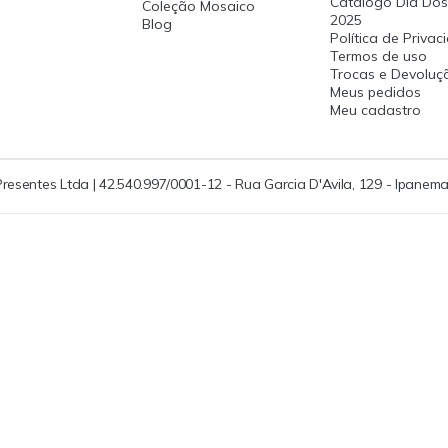
Catalogo Dia Dos
Coleção Mosaico
2025
Blog
Política de Priva
Termos de uso
Trocas e Devoluç
Meus pedidos
Meu cadastro
Presentes Ltda | 42.540.997/0001-12 - Rua Garcia D'Avila, 129 - Ipanema