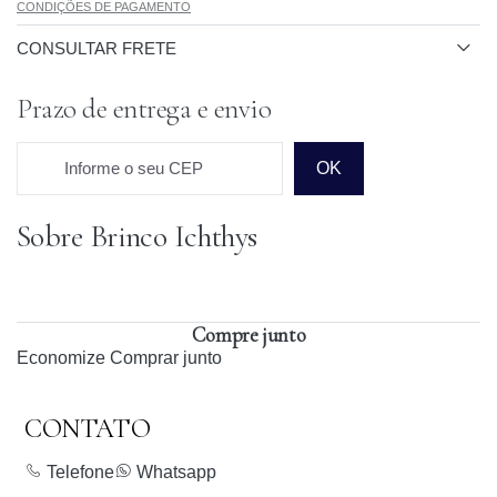
CONDIÇÕES DE PAGAMENTO
CONSULTAR FRETE
Prazo de entrega e envio
Informe o seu CEP
OK
Sobre Brinco Ichthys
Prazo para o CEP
Compre junto
Economize
Comprar junto
CONTATO
Telefone
Whatsapp