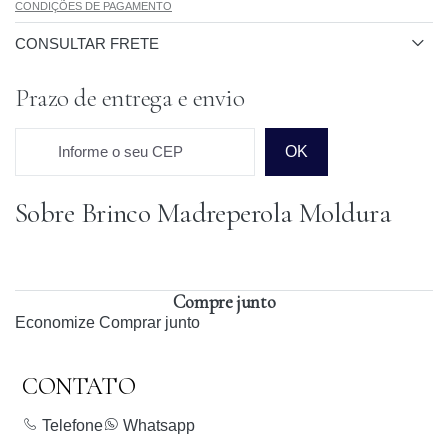
CONDIÇÕES DE PAGAMENTO
CONSULTAR FRETE
Prazo de entrega e envio
Informe o seu CEP
OK
Sobre Brinco Madreperola Moldura
Prazo para o CEP
Compre junto
Economize
Comprar junto
CONTATO
Telefone
Whatsapp