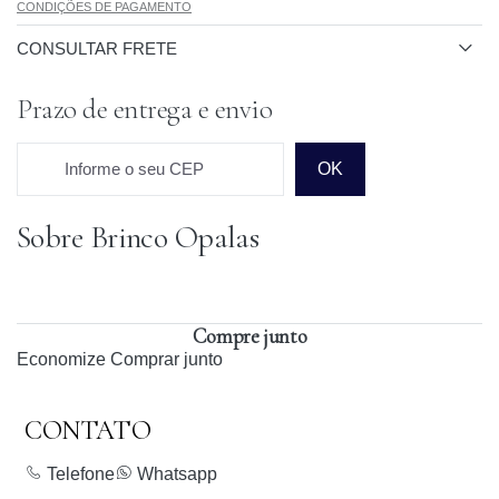
CONDIÇÕES DE PAGAMENTO
CONSULTAR FRETE
Prazo de entrega e envio
Informe o seu CEP
OK
Sobre Brinco Opalas
Prazo para o CEP
Compre junto
Economize
Comprar junto
CONTATO
Telefone
Whatsapp