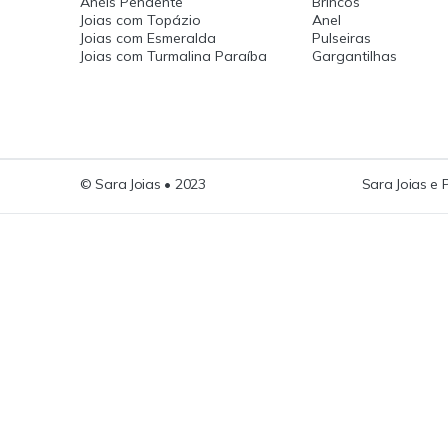
Anéis Pendente
Brincos
Joias com Topázio
Anel
Joias com Esmeralda
Pulseiras
Joias com Turmalina Paraíba
Gargantilhas
© Sara Joias • 2023
Sara Joias e 