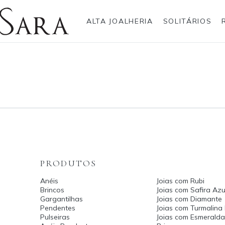
ALTA JOALHERIA
SOLITÁRIOS
Rolex
Anéis
Pulseiras
Brincos
Gargantilhas
Brincos
Anel
Breitling
Bvlgari
Gargantilhas
Pendentes
Cartier
Hublot
Pulseiras
Anéis Pendente
IWC Schaffhausen
Jaeger-LeCoultre
Montblanc
Panerai
Tudor
TAG Heuer
PRODUTOS
Anéis
Joias com Rubi
Brincos
Joias com Safira Azu
Gargantilhas
Joias com Diamante
Pendentes
Joias com Turmalina
Pulseiras
Joias com Esmerald