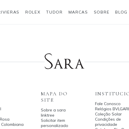
RIVIERAS
ROLEX
TUDOR
MARCAS
SOBRE
BLOG
Anéis
Rolex
MAPA DO
INSTITUCI
SITE
Fale Conosco
l
Relógios BVLGARI
Sobre a sara
Coleção Solar
linktree
 Rosa
Condições de
Solicitar item
a Colombiana
privacidade
personalizado