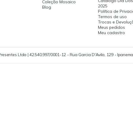
Catalogo Dia Dos
Coleção Mosaico
2025
Blog
Política de Priva
Termos de uso
Trocas e Devoluç
Meus pedidos
Meu cadastro
Presentes Ltda | 42.540.997/0001-12 - Rua Garcia D'Avila, 129 - Ipanema