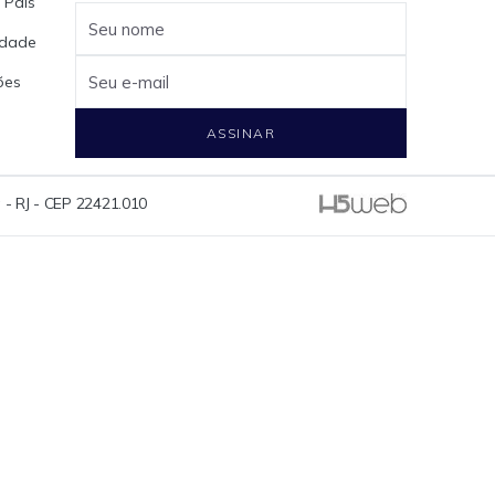
 Pais
Seu nome
cidade
ões
Seu e-mail
ASSINAR
 - RJ - CEP 22421.010