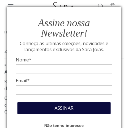
Assine nossa
Newsletter!
HOME
/
404
Conheça as últimas coleções, novidades e
404
lançamentos exclusivos da Sara Joias.
Nome*
*
A página que você procura não foi encontrada
Email*
Se você estava procurando algum produto, clique em um dos
departamentos ou seções no menu acima.
Caso necessite de outro tipo de informação, entre em
contato com o nosso atendimento através do nosso
Fale
ASSINAR
Conosco
.
Não tenho interesse