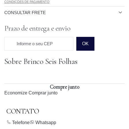
CONDIÇÕES DE PAGAMENTO
CONSULTAR FRETE
Prazo de entrega e envio
Informe o seu CEP
OK
Sobre Brinco Seis Folhas
Prazo para o CEP
Compre junto
Economize
Comprar junto
CONTATO
Telefone
Whatsapp