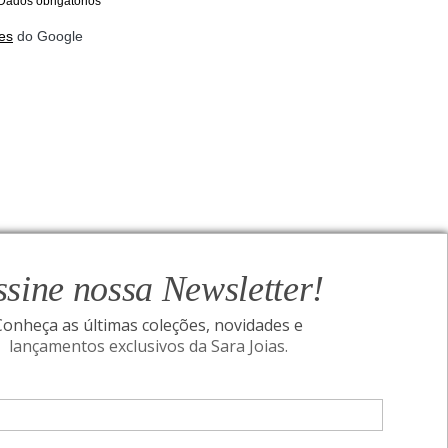
Dados obrigatórios
es
do Google
ssine nossa Newsletter!
Conheça as últimas coleções, novidades e
lançamentos exclusivos da Sara Joias.
ONAL
SIGA-NOS
Assine nossa Newsletter!
I
Conheça as últimas coleções, novidades e
acidade