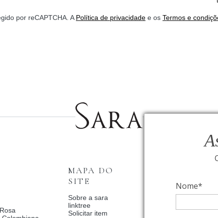
*
otegido por reCAPTCHA. A
Política de privacidade
e os
Termos e condiçõ
A
MAPA DO
INSTITUCI
SITE
Nome*
Fale Conosco
Relógios BVLGAR
Sobre a sara
Coleção Solar
linktree
 Rosa
Condições de priv
Solicitar item