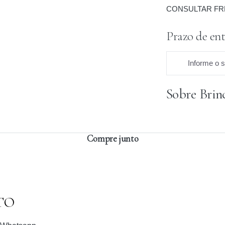
CONSULTAR FR
Prazo de ent
Informe o 
Sobre Brin
Praz
Compre junto
TO