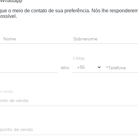
Whatsapp
dique o meio de contato de sua preferência. Nós lhe respondere
ossível.
Nome
Sobrenome
Código
e/ou
*Telefone
de venda