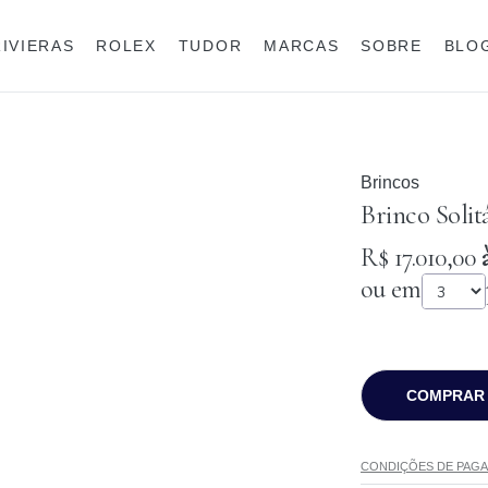
RIVIERAS
ROLEX
TUDOR
MARCAS
SOBRE
BLO
Anéis
Rolex
Brincos
Brinco Solit
R$ 17.010,00
à
ou em
COMPRAR
CONDIÇÕES DE PAG