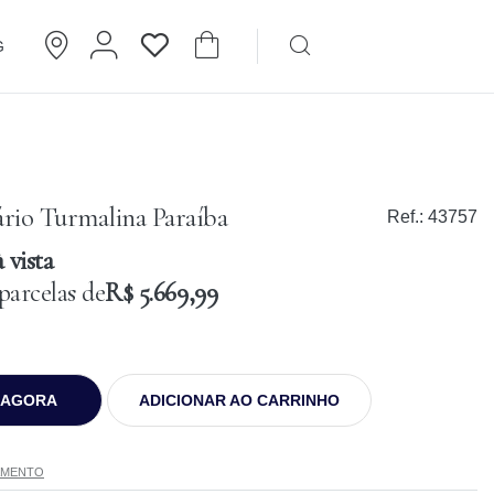
G
Brincos
Cartier
ário Turmalina Paraíba
Ref.:
43757
 vista
parcelas de
R$ 5.669,99
 AGORA
ADICIONAR AO CARRINHO
AMENTO