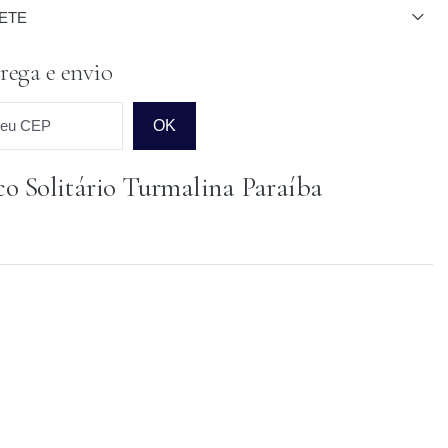
ETE
rega e envio
seu CEP
OK
co Solitário Turmalina Paraíba
o para o CEP