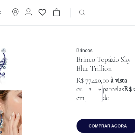
G
Brincos
Cartier
Brincos
Brinco Topázio Sky
Blue Trillion
R$ 77.420,00
à vista
ou
parcelas
R$ 
em
de
COMPRAR AGORA