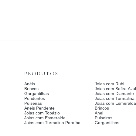
PRODUTOS
Anéis
Joias com Rubi
Brincos
Joias com Safira Azul
Gargantilhas
Joias com Diamante
Pendentes
Joias com Turmalina
Pulseiras
Joias com Esmerald
Anéis Pendente
Brincos
Joias com Topázio
Anel
Joias com Esmeralda
Pulseiras
Joias com Turmalina Paraíba
Gargantilhas