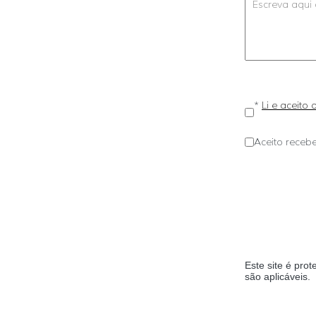
*
Li e aceito
Aceito recebe
Este site é pr
são aplicáveis.