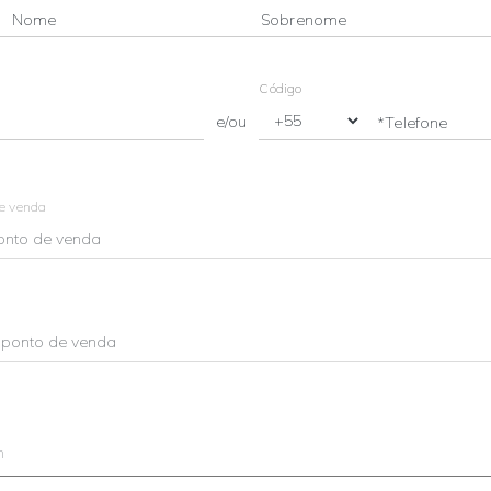
Nome
Sobrenome
Código
e/ou
*Telefone
de venda
m