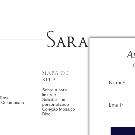
A
MAPA DO
INSTITUCI
SITE
Nome*
Fale Conosco
Relógios BVLGAR
Sobre a sara
Coleção Solar
linktree
 Rosa
Condições de priv
Solicitar item
a Colombiana
Catalogo Dia Dos 
Email*
personalizado
2025
Coleção Mosaico
Política de Privac
Blog
Termos de uso
Trocas e Devoluç
Meus pedidos
Meu cadastro