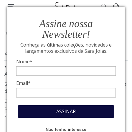
Assine nossa
Newsletter!
HOME
/
404
Conheça as últimas coleções, novidades e
404
lançamentos exclusivos da Sara Joias.
Nome*
*
A página que você procura não foi encontrada
Email*
Se você estava procurando algum produto, clique em um dos
departamentos ou seções no menu acima.
Caso necessite de outro tipo de informação, entre em
contato com o nosso atendimento através do nosso
Fale
ASSINAR
Conosco
.
Não tenho interesse