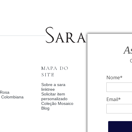
A
MAPA DO
INSTITUCI
SITE
Nome*
Fale Conosco
Relógios BVLGAR
Sobre a sara
Coleção Solar
linktree
 Rosa
Condições de priv
Solicitar item
a Colombiana
Catalogo Dia Dos 
Email*
personalizado
2025
Coleção Mosaico
Política de Privac
Blog
Termos de uso
Trocas e Devoluç
Meus pedidos
Meu cadastro