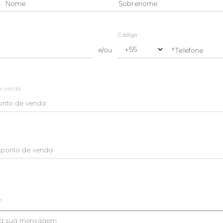
Nome
Sobrenome
Código
e/ou
*Telefone
de venda
m