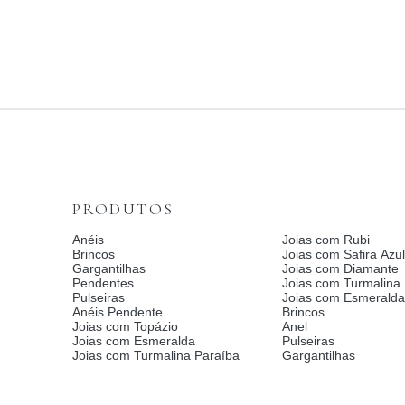
PRODUTOS
Anéis
Joias com Rubi
Brincos
Joias com Safira Azul
Gargantilhas
Joias com Diamante
Pendentes
Joias com Turmalina
Pulseiras
Joias com Esmerald
Anéis Pendente
Brincos
Joias com Topázio
Anel
Joias com Esmeralda
Pulseiras
Joias com Turmalina Paraíba
Gargantilhas