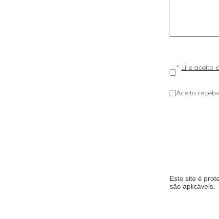
*
Li e aceito
Aceito recebe
Este site é pr
são aplicáveis.