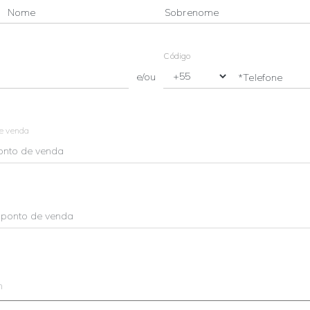
Nome
Sobrenome
Código
e/ou
*Telefone
de venda
m