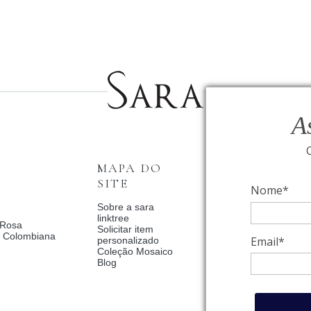
A
MAPA DO
INSTITUCI
SITE
Nome*
Fale Conosco
Relógios BVLGAR
Sobre a sara
Coleção Solar
linktree
 Rosa
Condições de priv
Solicitar item
a Colombiana
Catalogo Dia Dos 
Email*
personalizado
2025
Coleção Mosaico
Política de Privac
Blog
Termos de uso
Trocas e Devoluç
Meus pedidos
Meu cadastro