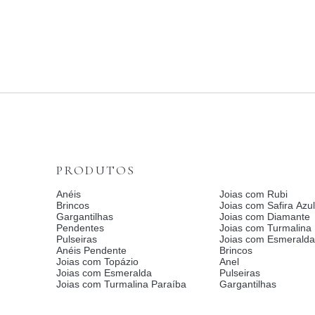
PRODUTOS
Anéis
Joias com Rubi
Brincos
Joias com Safira Azul
Gargantilhas
Joias com Diamante
Pendentes
Joias com Turmalina
Pulseiras
Joias com Esmerald
Anéis Pendente
Brincos
Joias com Topázio
Anel
Joias com Esmeralda
Pulseiras
Joias com Turmalina Paraíba
Gargantilhas