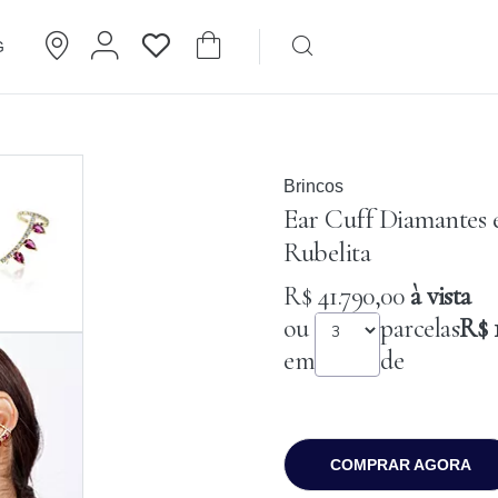
G
Brincos
Cartier
Brincos
Ear Cuff Diamantes 
Rubelita
R$ 41.790,00
à vista
ou
parcelas
R$ 
em
de
COMPRAR AGORA