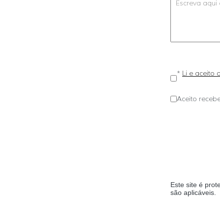
*
Li e aceito
Aceito recebe
Este site é pr
são aplicáveis.