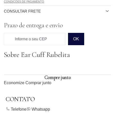
CONDIÇÕES DE PAGAMENTO
CONSULTAR FRETE
Prazo de entrega e envio
Informe o seu CEP
OK
Sobre Ear Cuff Rubelita
Prazo para o CEP
Compre junto
Economize
Comprar junto
CONTATO
Telefone
Whatsapp