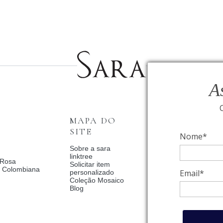
A
MAPA DO
INSTITUCI
SITE
Nome*
Fale Conosco
Relógios BVLGAR
Sobre a sara
Coleção Solar
linktree
 Rosa
Condições de priv
Solicitar item
a Colombiana
Catalogo Dia Dos 
Email*
personalizado
2025
Coleção Mosaico
Política de Privac
Blog
Termos de uso
Trocas e Devoluç
Meus pedidos
Meu cadastro