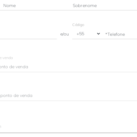
Nome
Sobrenome
Código
e/ou
*Telefone
de venda
m