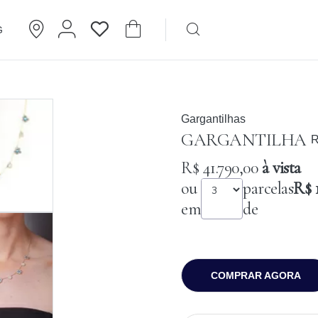
G
Brincos
Cartier
Gargantilhas
GARGANTILHA
R
R$ 41.790,00
à vista
ou
parcelas
R$ 
em
de
COMPRAR AGORA