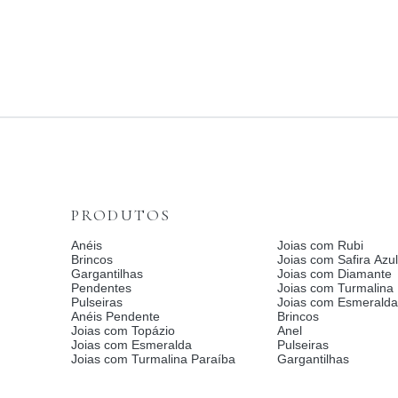
PRODUTOS
Anéis
Joias com Rubi
Brincos
Joias com Safira Azul
Gargantilhas
Joias com Diamante
Pendentes
Joias com Turmalina
Pulseiras
Joias com Esmerald
Anéis Pendente
Brincos
Joias com Topázio
Anel
Joias com Esmeralda
Pulseiras
Joias com Turmalina Paraíba
Gargantilhas