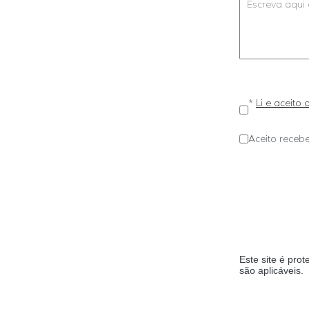
*
Li e aceito
Aceito recebe
Este site é pr
são aplicáveis.