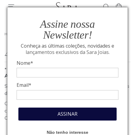
Assine nossa
Newsletter!
HOME
/
404
Conheça as últimas coleções, novidades e
404
lançamentos exclusivos da Sara Joias.
Nome*
*
A página que você procura não foi encontrada
Email*
Se você estava procurando algum produto, clique em um dos
departamentos ou seções no menu acima.
Caso necessite de outro tipo de informação, entre em
contato com o nosso atendimento através do nosso
Fale
ASSINAR
Conosco
.
Não tenho interesse