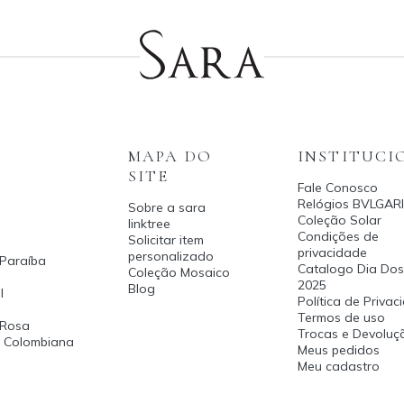
MAPA DO
INSTITUCI
SITE
Fale Conosco
Relógios BVLGARI
Sobre a sara
Coleção Solar
linktree
Condições de
Solicitar item
privacidade
personalizado
 Paraíba
Catalogo Dia Dos
Coleção Mosaico
2025
Blog
l
Política de Priva
Termos de uso
 Rosa
Trocas e Devoluç
a Colombiana
Meus pedidos
Meu cadastro