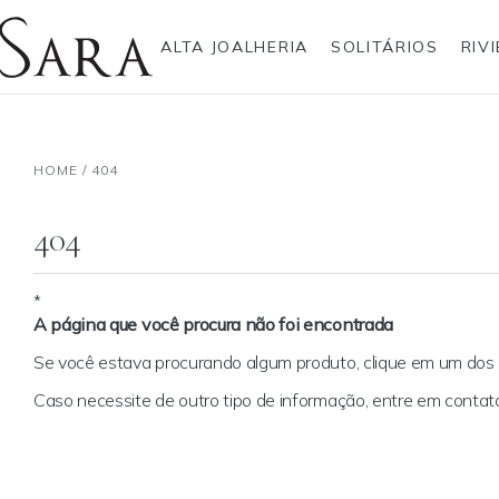
ALTA JOALHERIA
SOLITÁRIOS
RIV
Rolex
Alianças
Anéis
Pulseiras
Brincos
Gargantilhas
Brincos
Anel
Breitling
Anéis
HOME
/
404
Bvlgari
Brincos
Gargantilhas
Pendentes
Cartier
Escapulários
Hublot
Gargantilhas
Pulseiras
Anéis Pendente
IWC Schaffhausen
Pendentes
404
Jaeger-LeCoultre
Pulseiras
Montblanc
Best sellers
Panerai
Pendente Letras
Tudor
Ear Cuff
*
A página que você procura não foi encontrada
TAG Heuer
Coleção Zodíaco
Se você estava procurando algum produto, clique em um do
Caso necessite de outro tipo de informação, entre em cont