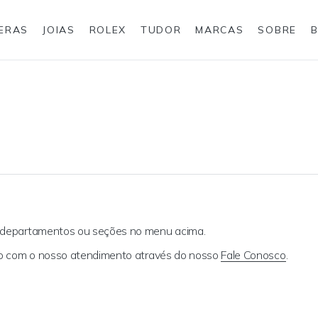
IERAS
JOIAS
ROLEX
TUDOR
MARCAS
SOBRE
Anéis
Joias para eles
Rolex
s departamentos ou seções no menu acima.
ato com o nosso atendimento através do nosso
Fale Conosco
.