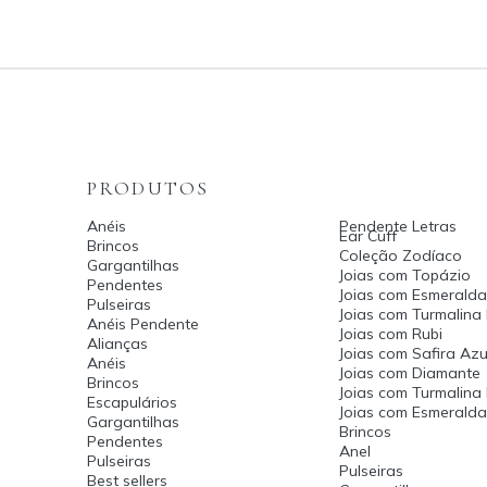
PRODUTOS
Anéis
Pendente Letras
Ear Cuff
Brincos
Coleção Zodíaco
Gargantilhas
Joias com Topázio
Pendentes
Joias com Esmeralda
Pulseiras
Joias com Turmalina
Anéis Pendente
Joias com Rubi
Alianças
Joias com Safira Azu
Anéis
Joias com Diamante
Brincos
Joias com Turmalina
Escapulários
Joias com Esmerald
Gargantilhas
Brincos
Pendentes
Anel
Pulseiras
Pulseiras
Best sellers