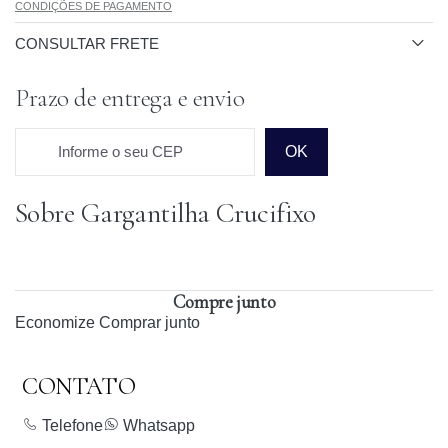
CONDIÇÕES DE PAGAMENTO
CONSULTAR FRETE
Prazo de entrega e envio
Informe o seu CEP
OK
Sobre Gargantilha Crucifixo
Prazo para o CEP
Compre junto
Economize
Comprar junto
CONTATO
Telefone
Whatsapp