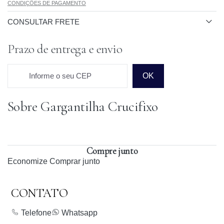
CONDIÇÕES DE PAGAMENTO
CONSULTAR FRETE
Prazo de entrega e envio
Informe o seu CEP
OK
Sobre Gargantilha Crucifixo
Prazo para o CEP
Compre junto
Economize
Comprar junto
CONTATO
Telefone
Whatsapp