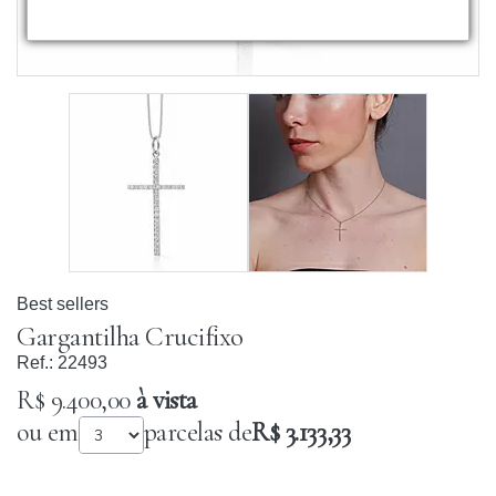
Best sellers
Gargantilha Crucifixo
Ref.:
22493
R$ 9.400,00
à vista
ou em
parcelas de
R$ 3.133,33