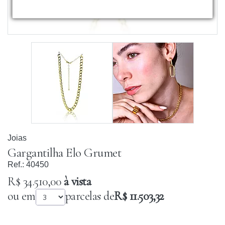
Joias
Gargantilha Elo Grumet
Ref.:
40450
R$ 34.510,00
à vista
ou em
parcelas de
R$ 11.503,32