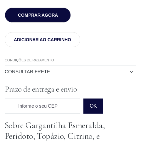
COMPRAR AGORA
ADICIONAR AO CARRINHO
CONDIÇÕES DE PAGAMENTO
CONSULTAR FRETE
Prazo de entrega e envio
Informe o seu CEP
OK
Sobre Gargantilha Esmeralda,
Prazo para o CEP
Peridoto, Topázio, Citrino, e