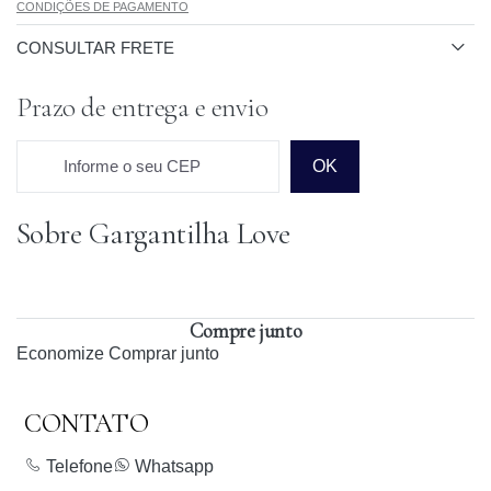
CONDIÇÕES DE PAGAMENTO
CONSULTAR FRETE
Prazo de entrega e envio
Informe o seu CEP
OK
Sobre Gargantilha Love
Prazo para o CEP
Compre junto
Economize
Comprar junto
CONTATO
Telefone
Whatsapp