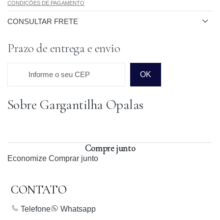
CONDIÇÕES DE PAGAMENTO
CONSULTAR FRETE
Prazo de entrega e envio
Informe o seu CEP
OK
Sobre Gargantilha Opalas
Prazo para o CEP
Compre junto
Economize
Comprar junto
CONTATO
Telefone
Whatsapp