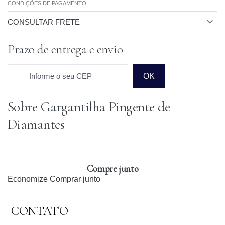
CONDIÇÕES DE PAGAMENTO
CONSULTAR FRETE
Prazo de entrega e envio
Informe o seu CEP
OK
Sobre Gargantilha Pingente de
Prazo para o CEP
Diamantes
Compre junto
Economize
Comprar junto
CONTATO