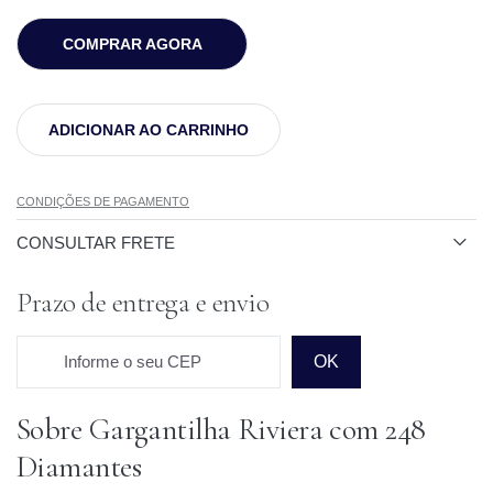
COMPRAR AGORA
ADICIONAR AO CARRINHO
CONDIÇÕES DE PAGAMENTO
CONSULTAR FRETE
Prazo de entrega e envio
Informe o seu CEP
OK
Sobre Gargantilha Riviera com 248
Prazo para o CEP
Diamantes