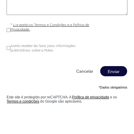
*
Li e aceito os Termos e Condições e a Política de
Privacidade.
Aceito receber da Sara Joias informações
publicitárias sobre a Rolex.
Enviar
*Dados obrigatórios
Este site é protegido por reCAPTCHA. A
Política de privacidade
e os
Termos e condições
do Google são aplicáveis.