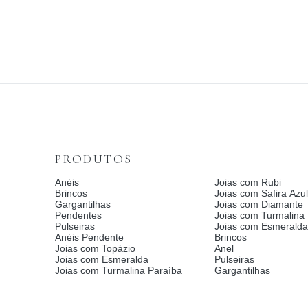
PRODUTOS
Anéis
Joias com Rubi
Brincos
Joias com Safira Azul
Gargantilhas
Joias com Diamante
Pendentes
Joias com Turmalina
Pulseiras
Joias com Esmerald
Anéis Pendente
Brincos
Joias com Topázio
Anel
Joias com Esmeralda
Pulseiras
Joias com Turmalina Paraíba
Gargantilhas