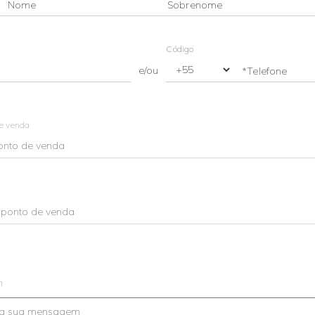
Nome
Sobrenome
Código
e/ou
*Telefone
de venda
m