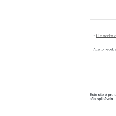
*
Li e aceito
Aceito recebe
Este site é pr
são aplicáveis.