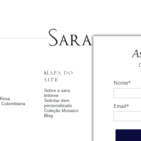
A
MAPA DO
INSTITUCI
SITE
Nome*
Fale Conosco
Relógios BVLGAR
Sobre a sara
Coleção Solar
linktree
 Rosa
Condições de priv
Solicitar item
a Colombiana
Catalogo Dia Dos 
Email*
personalizado
2025
Coleção Mosaico
Política de Privac
Blog
Termos de uso
Trocas e Devoluç
Meus pedidos
Meu cadastro