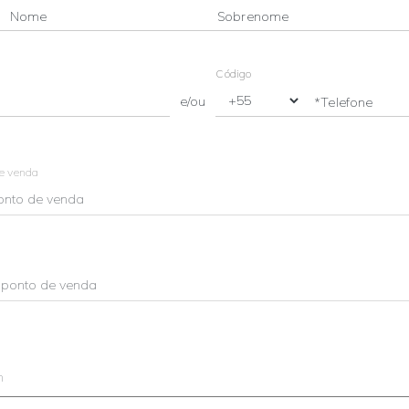
Nome
Sobrenome
Código
e/ou
*Telefone
de venda
m