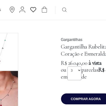
G
Brincos
Cartier
Gargantilhas
Gargantilha Rubelit
Coração e Esmerald
R$ 26.040,00
à vista
ou
parcelas
R$ 
em
de
COMPRAR AGORA