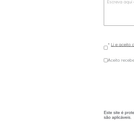
*
Li e aceito
Aceito recebe
Este site é pr
são aplicáveis.