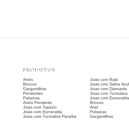
PRODUTOS
Anéis
Joias com Rubi
Brincos
Joias com Safira Azul
Gargantilhas
Joias com Diamante
Pendentes
Joias com Turmalina
Pulseiras
Joias com Esmerald
Anéis Pendente
Brincos
Joias com Topázio
Anel
Joias com Esmeralda
Pulseiras
Joias com Turmalina Paraíba
Gargantilhas