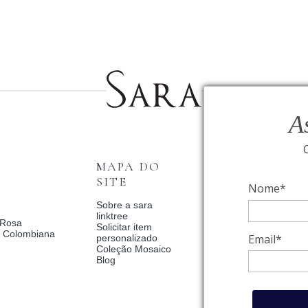
A
MAPA DO
INSTITUCI
SITE
Nome*
Fale Conosco
Relógios BVLGAR
Sobre a sara
Coleção Solar
linktree
 Rosa
Condições de priv
Solicitar item
a Colombiana
Catalogo Dia Dos 
Email*
personalizado
2025
Coleção Mosaico
Política de Privac
Blog
Termos de uso
Trocas e Devoluç
Meus pedidos
Meu cadastro