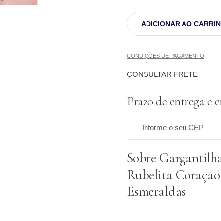
ADICIONAR AO CARRI
CONDIÇÕES DE PAGAMENTO
CONSULTAR FRETE
Prazo de entrega e e
Informe o seu CEP
Sobre Gargantilh
Prazo para o CEP
Rubelita Coração
Esmeraldas