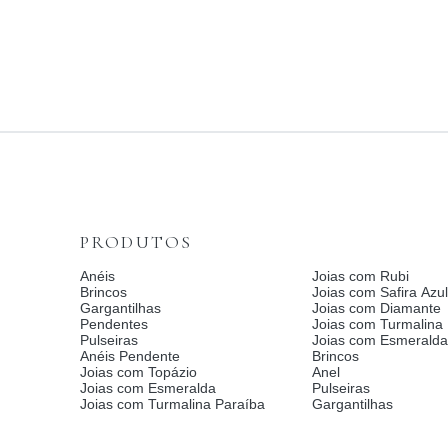
PRODUTOS
Anéis
Joias com Rubi
Brincos
Joias com Safira Azul
Gargantilhas
Joias com Diamante
Pendentes
Joias com Turmalina
Pulseiras
Joias com Esmerald
Anéis Pendente
Brincos
Joias com Topázio
Anel
Joias com Esmeralda
Pulseiras
Joias com Turmalina Paraíba
Gargantilhas