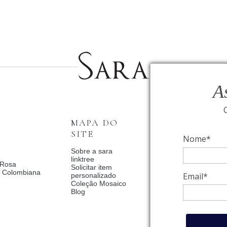
A
MAPA DO
INSTITUCI
SITE
Nome*
Fale Conosco
Relógios BVLGAR
Sobre a sara
Coleção Solar
linktree
 Rosa
Condições de priv
Solicitar item
a Colombiana
Catalogo Dia Dos 
Email*
personalizado
2025
Coleção Mosaico
Política de Privac
Blog
Termos de uso
Trocas e Devoluç
Meus pedidos
Meu cadastro