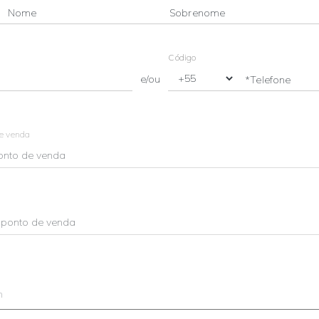
Nome
Sobrenome
Código
e/ou
*Telefone
de venda
m