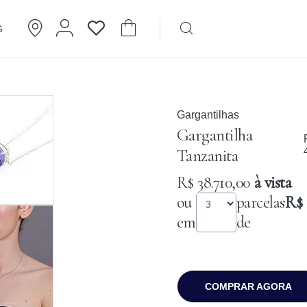
G
Brincos
Cartier
Gargantilhas
Gargantilha
Tanzanita
R$ 38.710,00
à vista
ou
parcelas
R$ 
em
de
COMPRAR AGORA