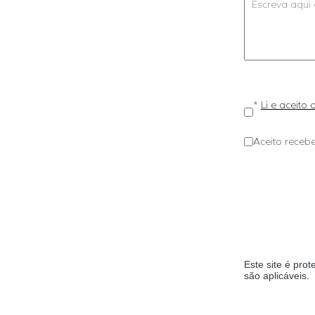
*
Li e aceito
Aceito recebe
Este site é pr
são aplicáveis.