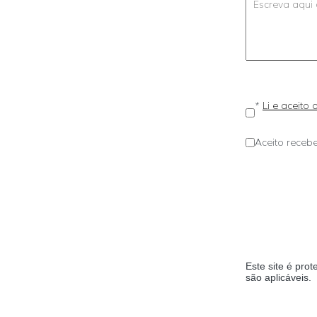
*
Li e aceito
Aceito recebe
Este site é pr
são aplicáveis.