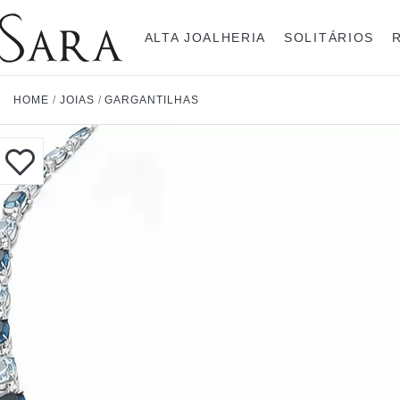
ALTA JOALHERIA
SOLITÁRIOS
HOME
/
JOIAS
/
GARGANTILHAS
Rolex
Anéis
Pulseiras
Brincos
Gargantilhas
Brincos
Anel
Breitling
Bvlgari
Gargantilhas
Pendentes
Cartier
Hublot
Pulseiras
Anéis Pendente
IWC Schaffhausen
Jaeger-LeCoultre
Montblanc
Panerai
Tudor
TAG Heuer