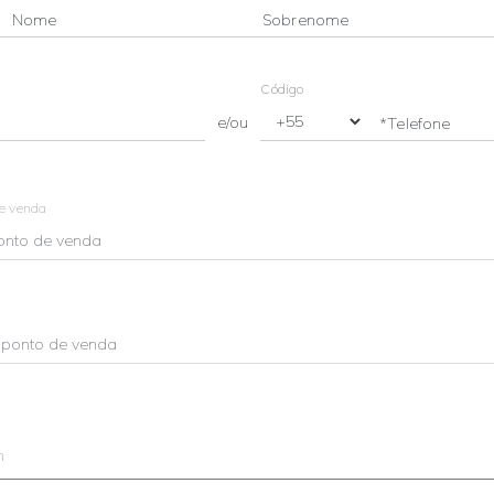
Nome
Sobrenome
Código
e/ou
*Telefone
de venda
m