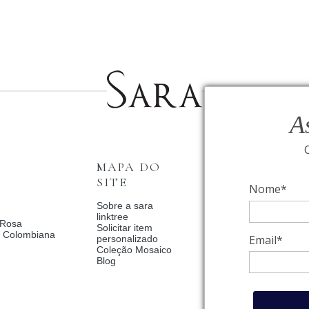
A
MAPA DO
INSTITUCI
SITE
Nome*
Fale Conosco
Relógios BVLGAR
Sobre a sara
Coleção Solar
linktree
 Rosa
Condições de priv
Solicitar item
a Colombiana
Catalogo Dia Dos 
Email*
personalizado
2025
Coleção Mosaico
Política de Privac
Blog
Termos de uso
Trocas e Devoluç
Meus pedidos
Meu cadastro