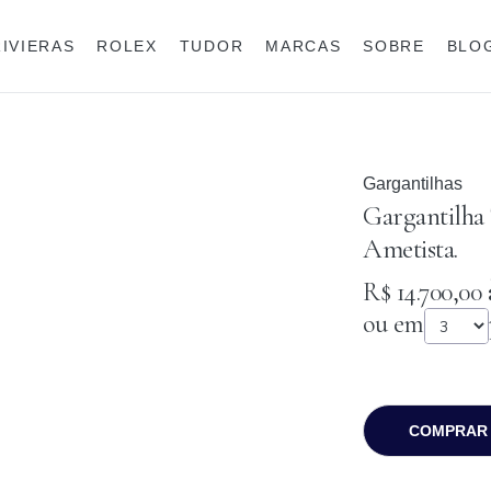
RIVIERAS
ROLEX
TUDOR
MARCAS
SOBRE
BLO
Anéis
Rolex
Gargantilhas
Gargantilha
Ametista.
R$ 14.700,00
à
ou em
COMPRAR