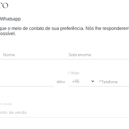
TO
Whatsapp
dique o meio de contato de sua preferência. Nós lhe respondere
ossível.
Nome
Sobrenome
Código
e/ou
*Telefone
de venda