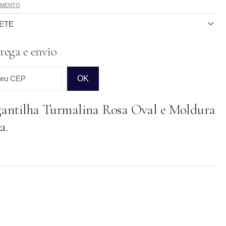
AMENTO
ETE
rega e envio
seu CEP
OK
antilha Turmalina Rosa Oval e Moldura
o para o CEP
a.