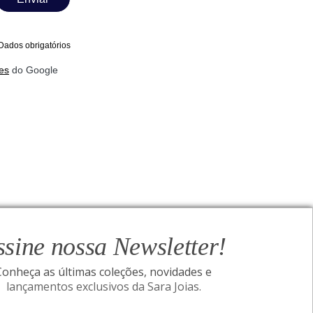
Dados obrigatórios
es
do Google
ssine nossa Newsletter!
Conheça as últimas coleções, novidades e
lançamentos exclusivos da Sara Joias.
ONAL
SIGA-NOS