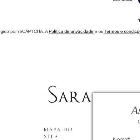
*
otegido por reCAPTCHA. A
Política de privacidade
e os
Termos e condiçõ
A
MAPA DO
INSTITUCI
SITE
Nome*