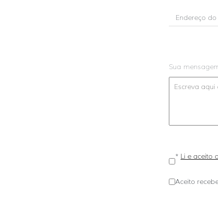
Sua mensage
*
Li e aceito
Aceito recebe