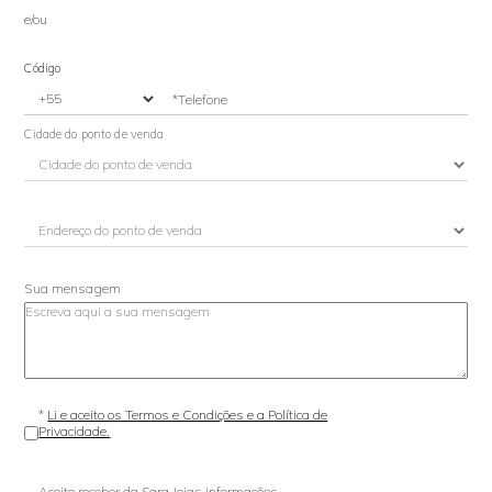
e/ou
Código
*Telefone
Cidade do ponto de venda
Sua mensagem
*
Li e aceito os Termos e Condições e a Política de
Privacidade.
Aceito receber da Sara Joias informações