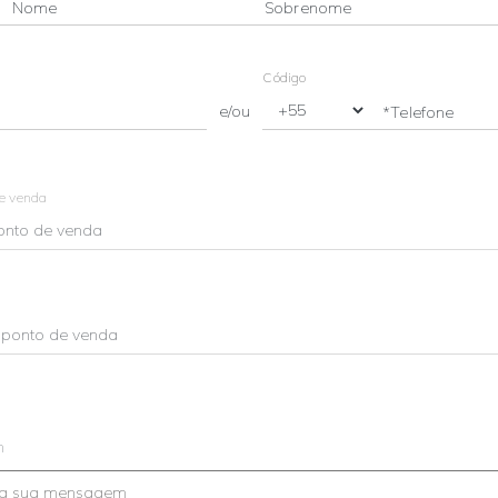
Nome
Sobrenome
Código
e/ou
*Telefone
de venda
m