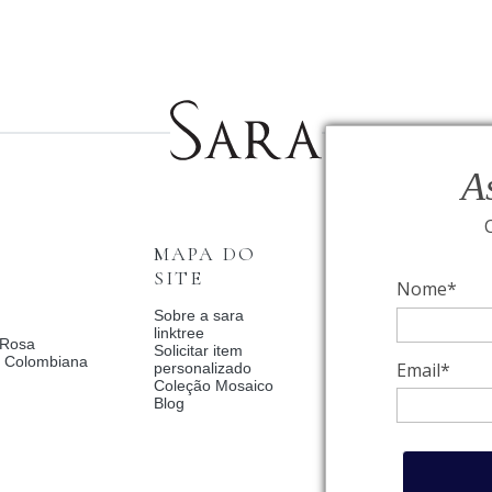
A
MAPA DO
INSTITUCI
SITE
Nome*
Fale Conosco
Relógios BVLGAR
Sobre a sara
Coleção Solar
linktree
 Rosa
Condições de priv
Solicitar item
a Colombiana
Catalogo Dia Dos 
Email*
personalizado
2025
Coleção Mosaico
Política de Privac
Blog
Termos de uso
Trocas e Devoluç
Meus pedidos
Meu cadastro