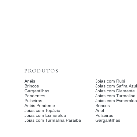
PRODUTOS
Anéis
Joias com Rubi
Brincos
Joias com Safira Azul
Gargantilhas
Joias com Diamante
Pendentes
Joias com Turmalina
Pulseiras
Joias com Esmerald
Anéis Pendente
Brincos
Joias com Topázio
Anel
Joias com Esmeralda
Pulseiras
Joias com Turmalina Paraíba
Gargantilhas