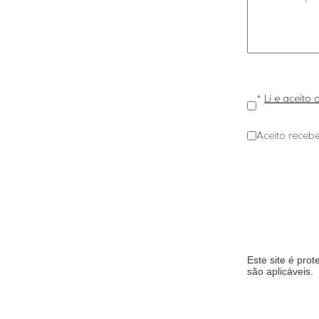
*
Li e aceito
Aceito recebe
Este site é pr
são aplicáveis.