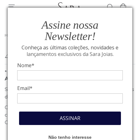
Assine nossa
Newsletter!
HOME
/
404
Conheça as últimas coleções, novidades e
404
lançamentos exclusivos da Sara Joias.
Nome*
*
A página que você procura não foi encontrada
Email*
Se você estava procurando algum produto, clique em um dos
departamentos ou seções no menu acima.
Caso necessite de outro tipo de informação, entre em
contato com o nosso atendimento através do nosso
Fale
ASSINAR
Conosco
.
Não tenho interesse